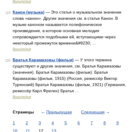
Википедия
Канон (музыка)
— Это статья о музыкальном значении
119
слова «канон». Другие значения см. в статье Канон. В
музыке каноном называется полифоническое
произведение, в котором основная мелодия
сопровождается подобными ей, вступающими через
некоторый промежуток времени&#8230; …
Википедия
Братья Карамазовы (фильм)
— У этого термина
120
существуют и другие значения, см. Братья Карамазовы
(значения). Братья Карамазовы (фильм): Братья
Карамазовы (фильм, 1915) (Россия, режиссёр Виктор
Турянский) Братья Карамазовы (фильм, 1921) (Германия,
режиссёр Карл Фрелих) Братья …
Википедия
Страницы
←
Предыдущая
Следующая
→
1
2
3
4
5
6
7
8
9
10
11
12
13