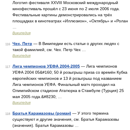
Логотип фестиваля XXVIII Московский международный
кинофестиваль прошёл с 23 июня по 2 июля 2006 года.
Фестивальные картины демонстрировались на трёх
площадках в кинотеатрах «Иллюзион», «Октябрь» и «Ролан
…
Википедия
Чех, Петр
— В Википедии есть статьи о других людях с
116
такой фамилией, см. Чех. Петр Чех …
Википедия
Лига чемпионов УЕФА 2004-2005
— Лига чемпионов
117
УЕФА 2004 05&#160; 50 й розыгрыш приза со времён Кубка
европейских чемпионов и 13 й розыгрыш под названием
Лига чемпионов УЕФА. Финальный матч проходил на
Олимпийском стадионе Ататюрка в Стамбуле (Турция) 25
мая 2005 года.&#8230; …
Википедия
Братья Карамазовы (роман)
— У этого термина
118
существуют и другие значения, см. Братья Карамазовы
(значения). Братья Карамазовы …